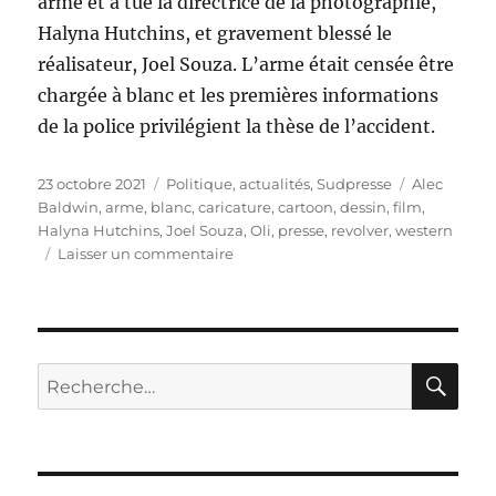
arme et a tué la directrice de la photographie,
Halyna Hutchins, et gravement blessé le
réalisateur, Joel Souza. L’arme était censée être
chargée à blanc et les premières informations
de la police privilégient la thèse de l’accident.
Publié
Catégories
Étiquettes
23 octobre 2021
Politique, actualités
,
Sudpresse
Alec
le
Baldwin
,
arme
,
blanc
,
caricature
,
cartoon
,
dessin
,
film
,
Halyna Hutchins
,
Joel Souza
,
Oli
,
presse
,
revolver
,
western
sur
Laisser un commentaire
Tir
mortel
sur
un
tournage
RE
Recherche
pour :