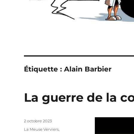
Étiquette :
Alain Barbier
La guerre de la c
Publié
2 octobre 2023
le
Catégories
La Meuse Verviers
,