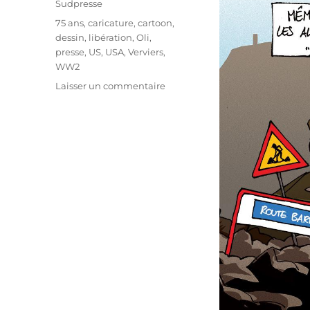
Sudpresse
Étiquettes
75 ans
,
caricature
,
cartoon
,
dessin
,
libération
,
Oli
,
presse
,
US
,
USA
,
Verviers
,
WW2
sur
Laisser un commentaire
Verviers
ville
conviviale
!