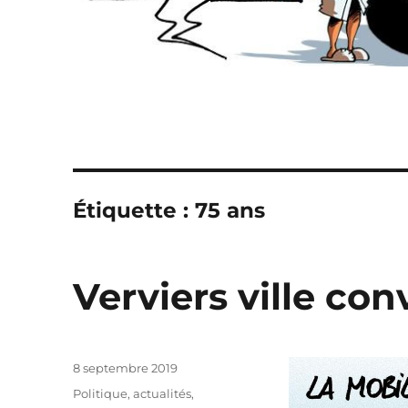
Étiquette :
75 ans
Verviers ville conv
Publié
8 septembre 2019
le
Catégories
Politique, actualités
,