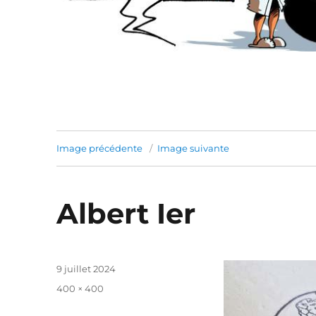
Image précédente
Image suivante
Albert Ier
Publié
9 juillet 2024
le
Taille
400 × 400
réelle