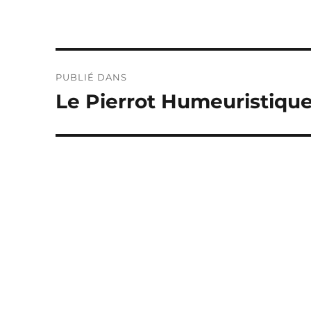
Navigation
PUBLIÉ DANS
de
Le Pierrot Humeuristiqu
l’article