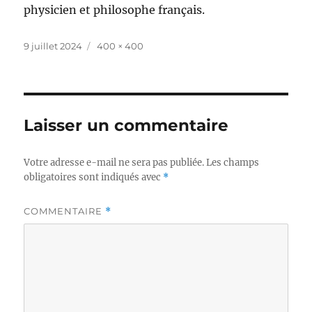
physicien et philosophe français.
Publié
Taille
9 juillet 2024
400 × 400
le
réelle
Laisser un commentaire
Votre adresse e-mail ne sera pas publiée.
Les champs
obligatoires sont indiqués avec
*
COMMENTAIRE
*