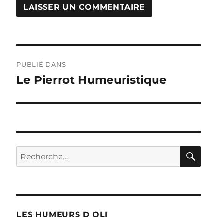
Navigation
PUBLIÉ DANS
de
Le Pierrot Humeuristique
l’article
RE
Recherche
pour :
LES HUMEURS D OLI