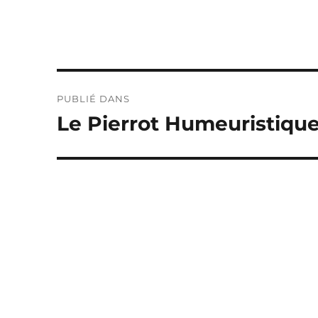
Navigation
PUBLIÉ DANS
de
Le Pierrot Humeuristiqu
l’article