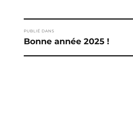
Navigation
PUBLIÉ DANS
de
Bonne année 2025 !
l’article