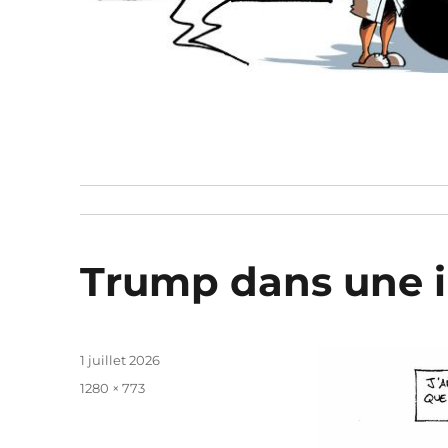
Trump dans une i
Publié
1 juillet 2026
le
Taille
1280 × 773
réelle