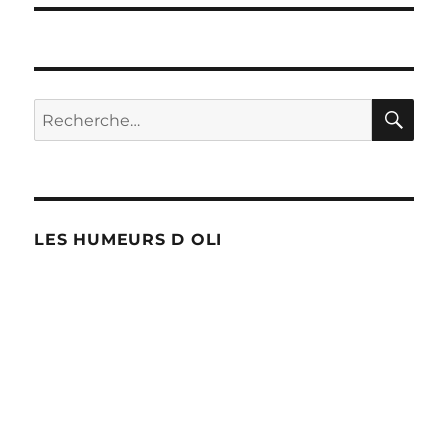
RE
Recherche
pour :
LES HUMEURS D OLI