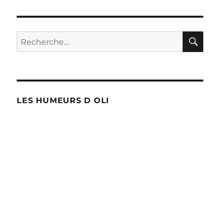
RE
Recherche
pour :
LES HUMEURS D OLI