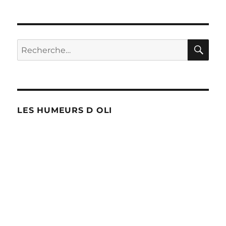
RE
Recherche
pour :
LES HUMEURS D OLI