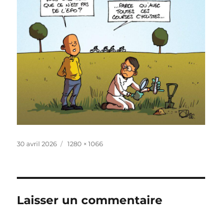
Publié
Taille
30 avril 2026
1280 × 1066
le
réelle
Laisser un commentaire