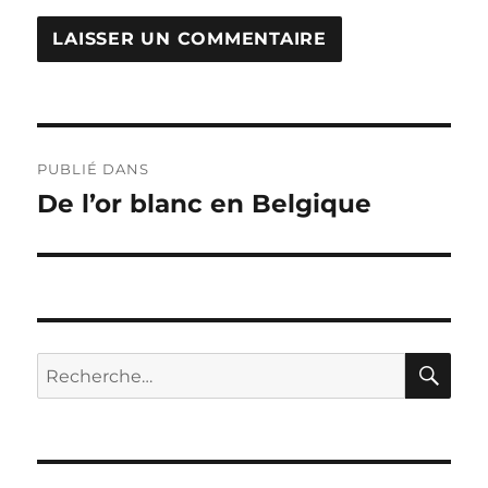
Navigation
PUBLIÉ DANS
de
De l’or blanc en Belgique
l’article
RE
Recherche
pour :