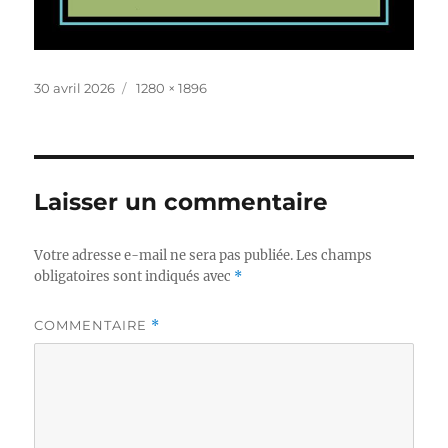
Publié
Taille
30 avril 2026
1280 × 1896
le
réelle
Laisser un commentaire
Votre adresse e-mail ne sera pas publiée.
Les champs
obligatoires sont indiqués avec
*
COMMENTAIRE
*