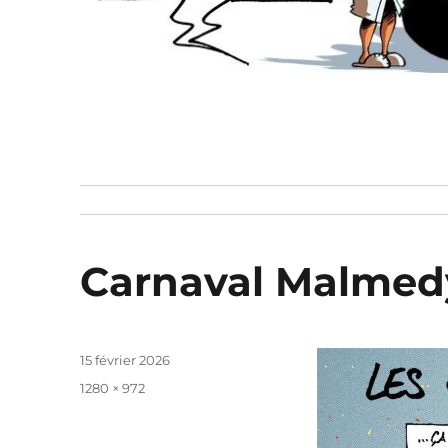
Carnaval Malmed
Publié
15 février 2026
le
Taille
1280 × 972
réelle