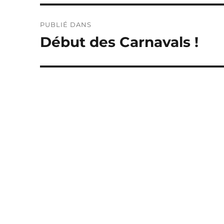
Navigation
PUBLIÉ DANS
de
Début des Carnavals !
l’article