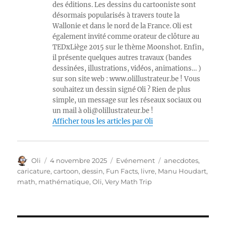
des éditions. Les dessins du cartooniste sont
désormais popularisés à travers toute la
Wallonie et dans le nord de la France. Oli est
également invité comme orateur de clôture au
TEDxLiège 2015 sur le thème Moonshot. Enfin,
il présente quelques autres travaux (bandes
dessinées, illustrations, vidéos, animations… )
sur son site web : www.olillustrateur.be ! Vous
souhaitez un dessin signé Oli ? Rien de plus
simple, un message sur les réseaux sociaux ou
un mail à oli@olillustrateur.be !
Afficher tous les articles par Oli
Auteur
Publié
Catégories
Étiquettes
Oli
4 novembre 2025
Evénement
anecdotes
,
le
caricature
,
cartoon
,
dessin
,
Fun Facts
,
livre
,
Manu Houdart
,
math
,
mathématique
,
Oli
,
Very Math Trip