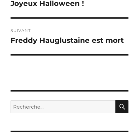
de
Joyeux Halloween !
Publication
précédente :
l’article
SUIVANT
Freddy Hauglustaine est mort
Publication
suivante :
RE
Recherche
pour :