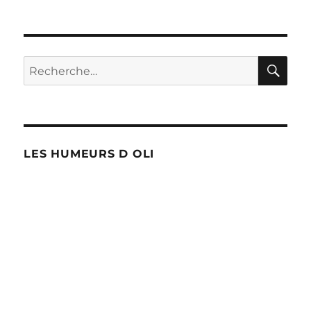
RE
Recherche
pour :
LES HUMEURS D OLI