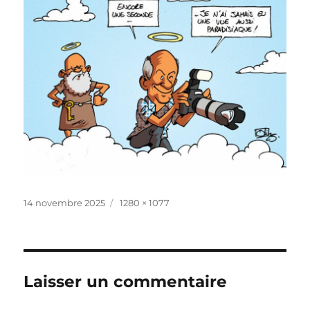
Publié
Taille
14 novembre 2025
1280 × 1077
le
réelle
Laisser un commentaire