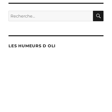
RE
Recherche
pour :
LES HUMEURS D OLI