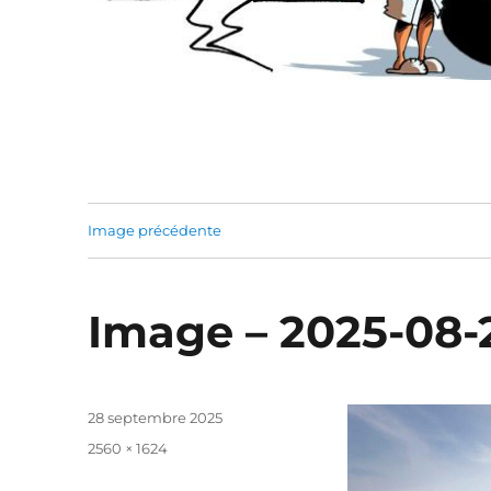
Image précédente
Image – 2025-08-
Publié
28 septembre 2025
le
Taille
2560 × 1624
réelle