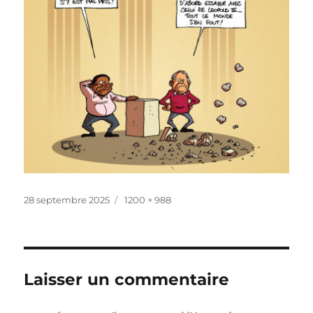
Publié
Taille
28 septembre 2025
1200 × 988
le
réelle
Laisser un commentaire