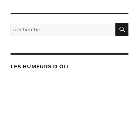
RE
Recherche
pour :
LES HUMEURS D OLI