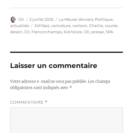
Auteur
Publié
Catégories
Oli
2 juillet 2025
La Meuse Verviers
,
Politique,
le
Étiquettes
actualités
24hSpa
,
caricature
,
cartoon
,
Charlie
,
course
,
dessin
,
DJ
,
Francorchamps
,
Kid Noize
,
Oli
,
presse
,
SPA
Laisser un commentaire
Votre adresse e-mail ne sera pas publiée.
Les champs
obligatoires sont indiqués avec
*
COMMENTAIRE
*