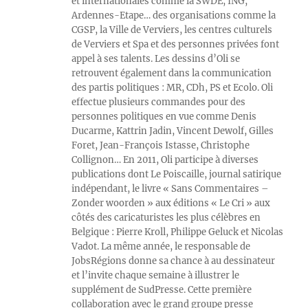
et internationales comme la SWDE, ING,
Ardennes-Etape… des organisations comme la
CGSP, la Ville de Verviers, les centres culturels
de Verviers et Spa et des personnes privées font
appel à ses talents. Les dessins d’Oli se
retrouvent également dans la communication
des partis politiques : MR, CDh, PS et Ecolo. Oli
effectue plusieurs commandes pour des
personnes politiques en vue comme Denis
Ducarme, Kattrin Jadin, Vincent Dewolf, Gilles
Foret, Jean-François Istasse, Christophe
Collignon… En 2011, Oli participe à diverses
publications dont Le Poiscaille, journal satirique
indépendant, le livre « Sans Commentaires –
Zonder woorden » aux éditions « Le Cri » aux
côtés des caricaturistes les plus célèbres en
Belgique : Pierre Kroll, Philippe Geluck et Nicolas
Vadot. La même année, le responsable de
JobsRégions donne sa chance à au dessinateur
et l’invite chaque semaine à illustrer le
supplément de SudPresse. Cette première
collaboration avec le grand groupe presse