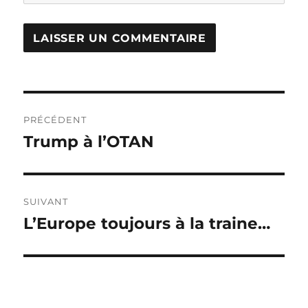
Navigation
PRÉCÉDENT
de
Trump à l’OTAN
Publication
précédente :
l’article
SUIVANT
L’Europe toujours à la traine…
Publication
suivante :