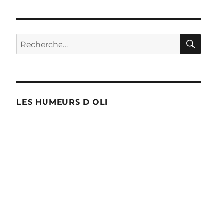
RE
Recherche
pour :
LES HUMEURS D OLI