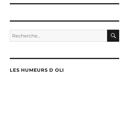
RE
Recherche
pour :
LES HUMEURS D OLI