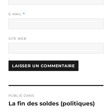
E-MAIL
*
SITE WEB
Navigation
PUBLIÉ DANS
de
La fin des soldes (politiques)
l’article