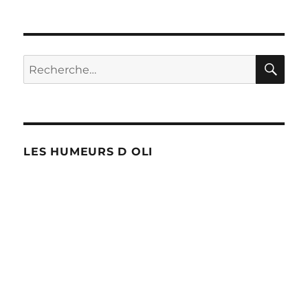
RE
Recherche
pour :
LES HUMEURS D OLI