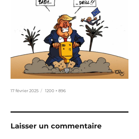
Publié
Taille
17 février 2025
1200 × 896
le
réelle
Laisser un commentaire