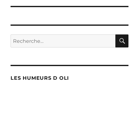
l’article
RE
Recherche
pour :
LES HUMEURS D OLI