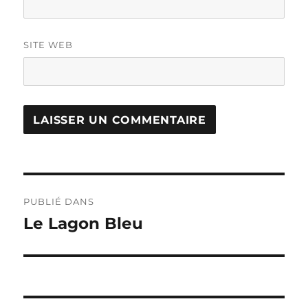
SITE WEB
Navigation
PUBLIÉ DANS
de
Le Lagon Bleu
l’article