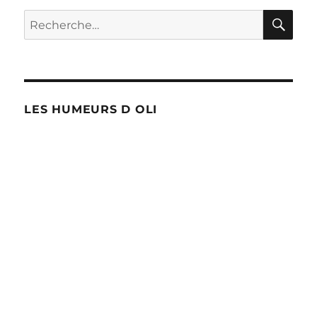
RE
Recherche
pour :
LES HUMEURS D OLI