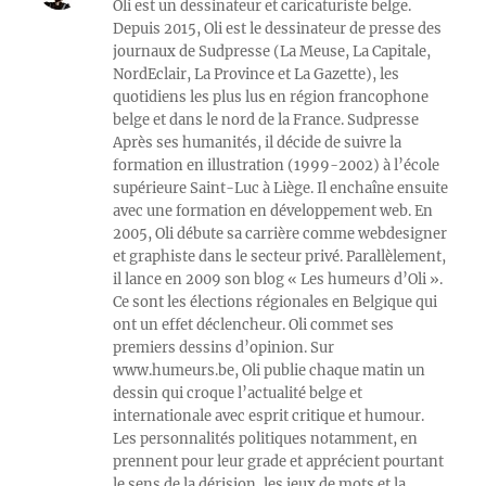
Oli est un dessinateur et caricaturiste belge.
Depuis 2015, Oli est le dessinateur de presse des
journaux de Sudpresse (La Meuse, La Capitale,
NordEclair, La Province et La Gazette), les
quotidiens les plus lus en région francophone
belge et dans le nord de la France. Sudpresse
Après ses humanités, il décide de suivre la
formation en illustration (1999-2002) à l’école
supérieure Saint-Luc à Liège. Il enchaîne ensuite
avec une formation en développement web. En
2005, Oli débute sa carrière comme webdesigner
et graphiste dans le secteur privé. Parallèlement,
il lance en 2009 son blog « Les humeurs d’Oli ».
Ce sont les élections régionales en Belgique qui
ont un effet déclencheur. Oli commet ses
premiers dessins d’opinion. Sur
www.humeurs.be, Oli publie chaque matin un
dessin qui croque l’actualité belge et
internationale avec esprit critique et humour.
Les personnalités politiques notamment, en
prennent pour leur grade et apprécient pourtant
le sens de la dérision, les jeux de mots et la