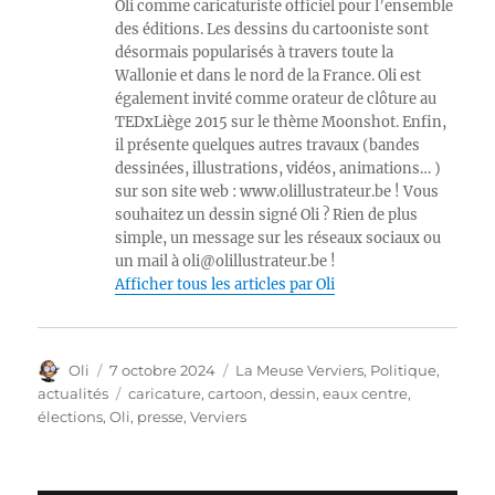
Oli comme caricaturiste officiel pour l’ensemble
des éditions. Les dessins du cartooniste sont
désormais popularisés à travers toute la
Wallonie et dans le nord de la France. Oli est
également invité comme orateur de clôture au
TEDxLiège 2015 sur le thème Moonshot. Enfin,
il présente quelques autres travaux (bandes
dessinées, illustrations, vidéos, animations… )
sur son site web : www.olillustrateur.be ! Vous
souhaitez un dessin signé Oli ? Rien de plus
simple, un message sur les réseaux sociaux ou
un mail à oli@olillustrateur.be !
Afficher tous les articles par Oli
Auteur
Publié
Catégories
Oli
7 octobre 2024
La Meuse Verviers
,
Politique,
le
Étiquettes
actualités
caricature
,
cartoon
,
dessin
,
eaux centre
,
élections
,
Oli
,
presse
,
Verviers