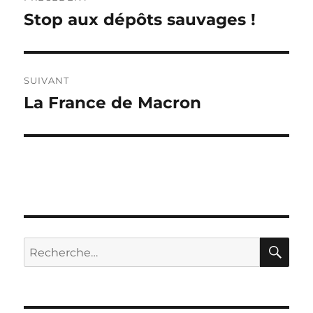
de
Stop aux dépôts sauvages !
Publication
précédente :
l’article
SUIVANT
La France de Macron
Publication
suivante :
RE
Recherche
pour :