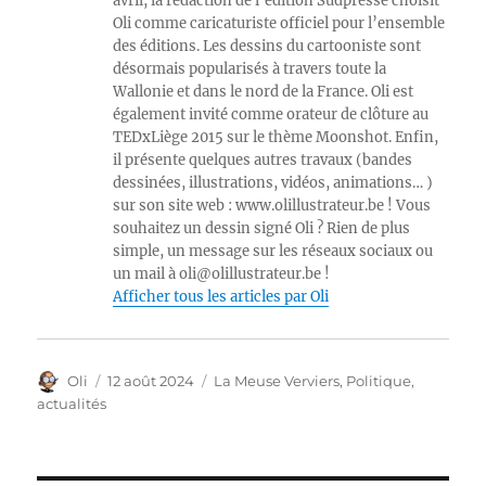
avril, la rédaction de l’édition Sudpresse choisit
Oli comme caricaturiste officiel pour l’ensemble
des éditions. Les dessins du cartooniste sont
désormais popularisés à travers toute la
Wallonie et dans le nord de la France. Oli est
également invité comme orateur de clôture au
TEDxLiège 2015 sur le thème Moonshot. Enfin,
il présente quelques autres travaux (bandes
dessinées, illustrations, vidéos, animations… )
sur son site web : www.olillustrateur.be ! Vous
souhaitez un dessin signé Oli ? Rien de plus
simple, un message sur les réseaux sociaux ou
un mail à oli@olillustrateur.be !
Afficher tous les articles par Oli
Auteur
Publié
Catégories
Oli
12 août 2024
La Meuse Verviers
,
Politique,
le
actualités