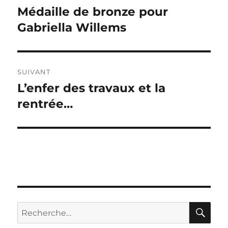
de
Médaille de bronze pour
Publication
précédente :
Gabriella Willems
l’article
SUIVANT
L’enfer des travaux et la
Publication
suivante :
rentrée…
RE
Recherche
pour :