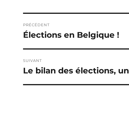
Navigation
PRÉCÉDENT
de
Élections en Belgique !
Publication
précédente :
l’article
SUIVANT
Le bilan des élections, u
Publication
suivante :