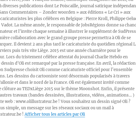
 à diverses publications dont Le Poiscaille, journal satirique indépendan
« Sans Commentaires – Zonder woorden » aux éditions « Le Cri » aux
caricaturistes les plus célèbres en Belgique : Pierre Kroll, Philippe Gelu
s Vadot. La même année, le responsable de JobsRégions donne sa chan
inateur et l’invite chaque semaine à illustrer le supplément de SudPress
mière collaboration avec le grand groupe presse permettra à Oli de se
rquer. Il devient 2 ans plus tard le caricaturiste du quotidien régional L
viers puis très vite Liège. 2015 est une année charnière pour le
ur. Lors du tristement célèbre attentat du journal Charlie Hebdo en
e dessin d’Oli est remarqué par la presse française. En avril, la rédaction
ion Sudpresse choisit Oli comme caricaturiste officiel pour l’ensemble
ons. Les dessins du cartooniste sont désormais popularisés à travers
Wallonie et dans le nord de la France. Oli est également invité comme
e clôture au TEDxLiège 2015 sur le thème Moonshot. Enfin, il présente
autres travaux (bandes dessinées, illustrations, vidéos, animations… )
ite web : www.olillustrateur.be ! Vous souhaitez un dessin signé Oli ?
lus simple, un message sur les réseaux sociaux ou un mail à
ustrateur.be !
Afficher tous les articles par Oli