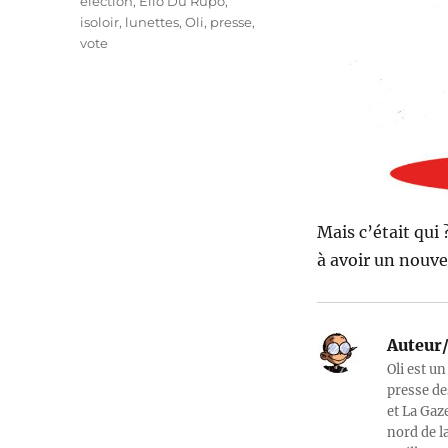
élection
,
Elio Du Rupo
,
isoloir
,
lunettes
,
Oli
,
presse
,
vote
Mais c’était qui 
à avoir un nouvea
Auteur/
Oli est un
presse de
et La Gaz
nord de l