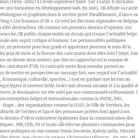
ration (1999-2002) à l’école supérieure Saint-Luc à Liège. Il enchaîne
vec une formation en développement web. En 2005, Oli débute sa carriè
designer et graphiste dans le secteur privé. Parallèlement, il lance e
blog « Les humeurs d’Oli ». Ce sont les élections régionales en Belgiq
n effet déclencheur. Oli commet ses premiers dessins d’opinion. Sur
rs.be, Oli publie chaque matin un dessin qui croque l’actualité belge 
onale avec esprit critique et humour. Les personnalités politiques
, en prennent pour leur grade et apprécient pourtant le sens de la
les jeux de mots et la finesse des caricatures dont elles font l’objet. Fai
ans un dessin deux univers que rien ne rapproche est la marque de
des caricatures d’Oli. Ce contraste entre deux mondes permet au
ur de mettre en perspective un message fort, son regard sur l’actualité
e, économique, culturelle, sportive…) tout en gardant une lecture au
egré légère et souvent drôle. Grâce aux réseaux sociaux et à la qualité d
atures, le dessinateur est vite suivi par une communauté enthousiaste. 
s entreprises belges et internationales comme la SWDE, ING,
Etape… des organisations comme la CGSP, la Ville de Verviers, les
ulturels de Verviers et Spa et des personnes privées font appel à ses
Les dessins d’Oli se retrouvent également dans la communication des
litiques : MR, CDh, PS et Ecolo. Oli effectue plusieurs commandes pour
nnes politiques en vue comme Denis Ducarme, Kattrin Jadin, Vincent
illes Foret, Jean-François Istasse, Christophe Collignon… En 2011, Oli