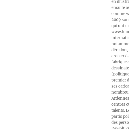
en illust
ensuite a
comme web
2009 son 
qui ont u
www.humeu
internati
notamment
dérision, 
croiser d
fabrique 
dessinate
(politiqu
premier d
ses caric
nombreuse
Ardennes-
centres c
talents. 
partis po
des perso
Dewolf, G