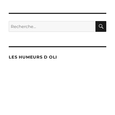
RE
Recherche
pour :
LES HUMEURS D OLI