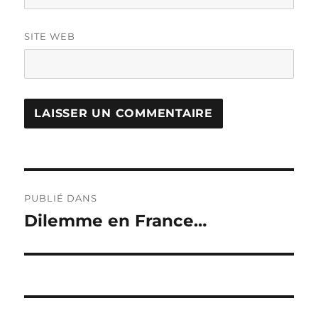
SITE WEB
Navigation
PUBLIÉ DANS
de
Dilemme en France…
l’article