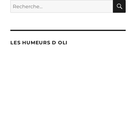
RE
Recherche
pour :
LES HUMEURS D OLI