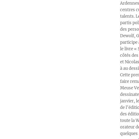
Ardennes-
centres c
talents. 
partis po
des perso
Dewolf, G
participe
le livre 
côtés des 
et Nicola
à au dess
Cette pre
faire rema
Meuse Ver
dessinate
janvier, l
de l’édit
des éditi
toute la 
orateur d
quelques 