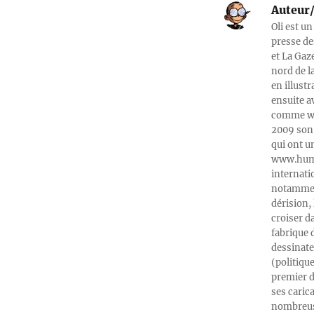
Auteur/
Oli est un
presse de
et La Gaz
nord de l
en illust
ensuite a
comme web
2009 son 
qui ont u
www.humeu
internati
notamment
dérision, 
croiser d
fabrique 
dessinate
(politiqu
premier d
ses caric
nombreuse