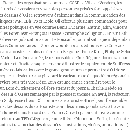
Etape… des organisations comme la CGSP, la Ville de Verviers, les
ulturels de Verviers et Spa et des personnes privées font appel à ses
Les dessins d’Oli se retrouvent également dans la communication des
litiques : MR, CDh, PS et Ecolo. Oli effectue plusieurs commandes pour
nnes politiques en vue comme Denis Ducarme, Kattrin Jadin, Vincent
illes Foret, Jean-François Istasse, Christophe Collignon… En 2011, Oli
 à diverses publications dont Le Poiscaille, journal satirique indépendan
« Sans Commentaires – Zonder woorden » aux éditions « Le Cri » aux
caricaturistes les plus célèbres en Belgique : Pierre Kroll, Philippe Gelu
s Vadot. La même année, le responsable de JobsRégions donne sa chan
inateur et l’invite chaque semaine à illustrer le supplément de SudPress
mière collaboration avec le grand groupe presse permettra à Oli de se
rquer. Il devient 2 ans plus tard le caricaturiste du quotidien régional L
viers puis très vite Liège. 2015 est une année charnière pour le
ur. Lors du tristement célèbre attentat du journal Charlie Hebdo en
e dessin d’Oli est remarqué par la presse française. En avril, la rédaction
ion Sudpresse choisit Oli comme caricaturiste officiel pour l’ensemble
ons. Les dessins du cartooniste sont désormais popularisés à travers
Wallonie et dans le nord de la France. Oli est également invité comme
e clôture au TEDxLiège 2015 sur le thème Moonshot. Enfin, il présente
autres travaux (bandes dessinées, illustrations, vidéos, animations… )