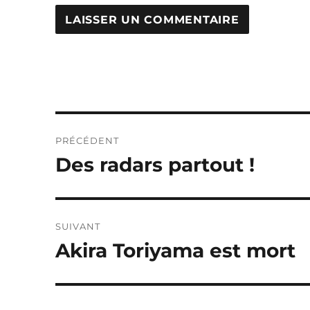
Navigation
PRÉCÉDENT
de
Des radars partout !
Publication
précédente :
l’article
SUIVANT
Akira Toriyama est mort
Publication
suivante :