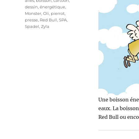
Étiquettes
ailes
,
boisson
,
cartoon
,
dessin
,
énergétique
,
Monster
,
Oli
,
pierrot
,
presse
,
Red Bull
,
SPA
,
Spadel
,
Zyla
Une boisson éner
eaux. La boisson
Red Bull ou enc