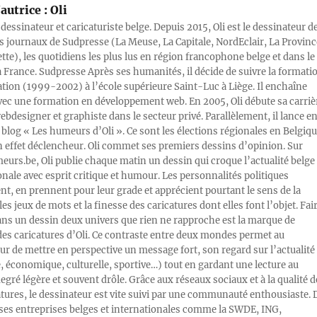
autrice :
Oli
 dessinateur et caricaturiste belge. Depuis 2015, Oli est le dessinateur d
s journaux de Sudpresse (La Meuse, La Capitale, NordEclair, La Provinc
ette), les quotidiens les plus lus en région francophone belge et dans le
a France. Sudpresse Après ses humanités, il décide de suivre la formati
ration (1999-2002) à l’école supérieure Saint-Luc à Liège. Il enchaîne
vec une formation en développement web. En 2005, Oli débute sa carriè
designer et graphiste dans le secteur privé. Parallèlement, il lance e
blog « Les humeurs d’Oli ». Ce sont les élections régionales en Belgiq
n effet déclencheur. Oli commet ses premiers dessins d’opinion. Sur
rs.be, Oli publie chaque matin un dessin qui croque l’actualité belge 
onale avec esprit critique et humour. Les personnalités politiques
, en prennent pour leur grade et apprécient pourtant le sens de la
les jeux de mots et la finesse des caricatures dont elles font l’objet. Fai
ans un dessin deux univers que rien ne rapproche est la marque de
des caricatures d’Oli. Ce contraste entre deux mondes permet au
ur de mettre en perspective un message fort, son regard sur l’actualité
e, économique, culturelle, sportive…) tout en gardant une lecture au
egré légère et souvent drôle. Grâce aux réseaux sociaux et à la qualité d
atures, le dessinateur est vite suivi par une communauté enthousiaste. 
s entreprises belges et internationales comme la SWDE, ING,