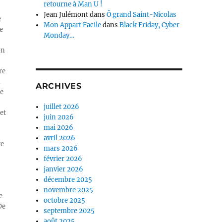
retourne à Man U !
Jean Julémont
dans
Ô grand Saint-Nicolas
e
Mon Appart Facile
dans
Black Friday, Cyber
e
Monday…
on
re
n
ARCHIVES
ue
juillet 2026
et
juin 2026
mai 2026
avril 2026
re
mars 2026
février 2026
janvier 2026
décembre 2025
novembre 2025
e
octobre 2025
De
septembre 2025
août 2025