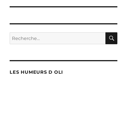
RE
Recherche
pour :
LES HUMEURS D OLI