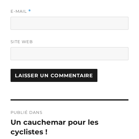
E-MAIL
*
SITE WEB
Navigation
PUBLIÉ DANS
de
Un cauchemar pour les
cyclistes !
l’article