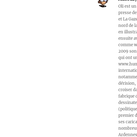
Oli est un
presse de
et La Gaz
nord de l
en illust
ensuite a
comme web
2009 son 
qui ont u
www.humeu
internati
notamment
dérision, 
croiser d
fabrique 
dessinate
(politiqu
premier d
ses caric
nombreuse
Ardennes-