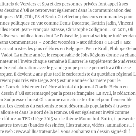
ulturels de Verviers et Spa et des personnes privées font appel à ses
Les dessins d’Oli se retrouvent également dans la communication des
litiques : MR, CDh, PS et Ecolo. Oli effectue plusieurs commandes pour
nnes politiques en vue comme Denis Ducarme, Kattrin Jadin, Vincent
illes Foret, Jean-François Istasse, Christophe Collignon… En 2011, Oli
 à diverses publications dont Le Poiscaille, journal satirique indépendan
« Sans Commentaires – Zonder woorden » aux éditions « Le Cri » aux
caricaturistes les plus célèbres en Belgique : Pierre Kroll, Philippe Gelu
s Vadot. La même année, le responsable de JobsRégions donne sa chan
inateur et l’invite chaque semaine à illustrer le supplément de SudPress
mière collaboration avec le grand groupe presse permettra à Oli de se
rquer. Il devient 2 ans plus tard le caricaturiste du quotidien régional L
viers puis très vite Liège. 2015 est une année charnière pour le
ur. Lors du tristement célèbre attentat du journal Charlie Hebdo en
e dessin d’Oli est remarqué par la presse française. En avril, la rédaction
ion Sudpresse choisit Oli comme caricaturiste officiel pour l’ensemble
ons. Les dessins du cartooniste sont désormais popularisés à travers
Wallonie et dans le nord de la France. Oli est également invité comme
e clôture au TEDxLiège 2015 sur le thème Moonshot. Enfin, il présente
autres travaux (bandes dessinées, illustrations, vidéos, animations… )
ite web : www.olillustrateur.be ! Vous souhaitez un dessin signé Oli ?