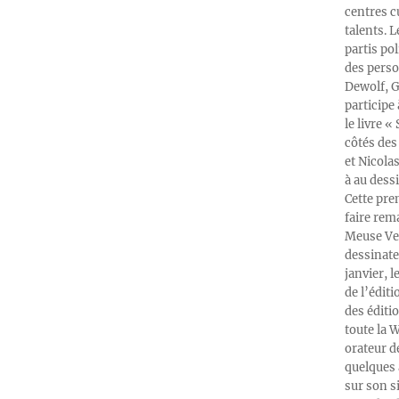
centres c
talents. 
partis po
des perso
Dewolf, G
participe
le livre 
côtés des 
et Nicola
à au dess
Cette pre
faire rema
Meuse Ver
dessinate
janvier, l
de l’édit
des éditi
toute la 
orateur d
quelques 
sur son s