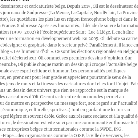
 dessinateur et caricaturiste belge. Depuis 2015, Oli est le dessinateur d
s journaux de Sudpresse (La Meuse, La Capitale, NordEclair, La Provinc
ette), les quotidiens les plus lus en région francophone belge et dans le
a France. Sudpresse Après ses humanités, il décide de suivre la formati
ration (1999-2002) à l’école supérieure Saint-Luc à Liège. Il enchaîne
vec une formation en développement web. En 2005, Oli débute sa carriè
designer et graphiste dans le secteur privé. Parallèlement, il lance e
blog « Les humeurs d’Oli ». Ce sont les élections régionales en Belgiq
n effet déclencheur. Oli commet ses premiers dessins d’opinion. Sur
rs.be, Oli publie chaque matin un dessin qui croque l’actualité belge 
onale avec esprit critique et humour. Les personnalités politiques
, en prennent pour leur grade et apprécient pourtant le sens de la
les jeux de mots et la finesse des caricatures dont elles font l’objet. Fai
ans un dessin deux univers que rien ne rapproche est la marque de
des caricatures d’Oli. Ce contraste entre deux mondes permet au
ur de mettre en perspective un message fort, son regard sur l’actualité
e, économique, culturelle, sportive…) tout en gardant une lecture au
egré légère et souvent drôle. Grâce aux réseaux sociaux et à la qualité d
atures, le dessinateur est vite suivi par une communauté enthousiaste. 
s entreprises belges et internationales comme la SWDE, ING,
Etape… des organisations comme la CGSP, la Ville de Verviers, les