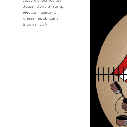
casserole
,
démocrate
,
dessin
,
Donald Trump
,
élection
,
justice
,
Oli
,
presse
,
republicain
,
tribunal
,
USA