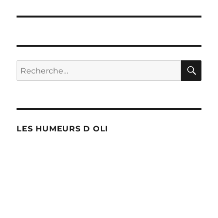
l’article
RE
Recherche
pour :
LES HUMEURS D OLI