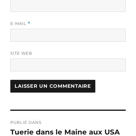
E-MAIL
*
SITE WEB
Navigation
PUBLIÉ DANS
de
Tuerie dans le Maine aux USA