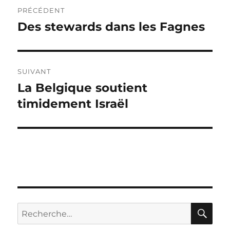
Navigation
PRÉCÉDENT
de
Des stewards dans les Fagnes
Publication
précédente :
l’article
SUIVANT
La Belgique soutient
Publication
suivante :
timidement Israël
RE
Recherche
pour :