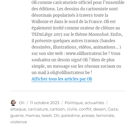
Oli comme caricaturiste officiel pour l’ensemble
des éditions. Les dessins du cartooniste sont
désormais popularisés à travers toute la
Wallonie et dans le nord de la France. Oli est
également invité comme orateur de clôture au
TEDxLiège 2015 sur le thème Moonshot. Enfin,
il présente quelques autres travaux (bandes
dessinées, illustrations, vidéos, animations… )
sur son site web : www.olillustrateur.be ! Vous
souhaitez un dessin signé Oli ? Rien de plus
simple, un message sur les réseaux sociaux ou
un mail à oli@olillustrateur.be !
Afficher tous les articles par Oli
Auteur
Publié
Catégories
Étiquettes
Oli
11 octobre 2023
Politique, actualités
le
attaque
,
caricature
,
cartoon
,
civile
,
conflit
,
dessin
,
Gaza
,
guerre
,
Hamas
,
Israël
,
Oli
,
palestine
,
presse
,
terroriste
,
violence