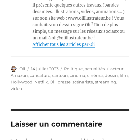
il présente quelques autres travaux (bandes
dessinées, illustrations, vidéos, animations… )
sur son site web : www.olillustrateur.be ! Vous
souhaitez un dessin signé Oli ? Rien de plus
simple, un message sur les réseaux sociaux ou
un mail à oli@olillustrateur.be !
Afficher tous les articles par Oli
Auteur
Publié
Catégories
Étiquettes
Oli
14 juillet 2023
Politique, actualités
acteur
,
le
Amazon
,
caricature
,
cartoon
,
cinema
,
cinéma
,
dessin
,
film
,
Hollywood
,
Netflix
,
Oli
,
presse
,
scénariste
,
streaming
,
video
Laisser un commentaire