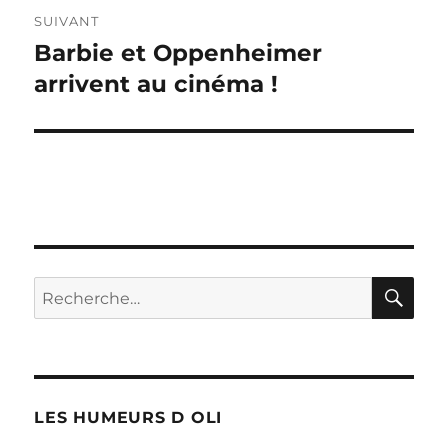
SUIVANT
Barbie et Oppenheimer
Publication
suivante :
arrivent au cinéma !
RE
Recherche
pour :
LES HUMEURS D OLI