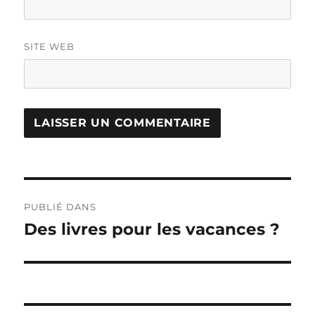
SITE WEB
Navigation
PUBLIÉ DANS
de
Des livres pour les vacances ?
l’article