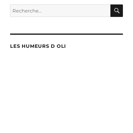
RE
Recherche
pour :
LES HUMEURS D OLI