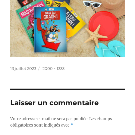
Publié
Taille
13 juillet 2023
2000 × 1333
le
réelle
Laisser un commentaire
Votre adresse e-mail ne sera pas publiée.
Les champs
obligatoires sont indiqués avec
*