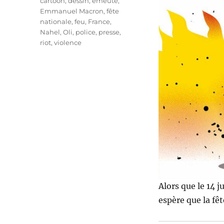
cartoon
,
dessin
,
emeute
,
Emmanuel Macron
,
fête
nationale
,
feu
,
France
,
Nahel
,
Oli
,
police
,
presse
,
riot
,
violence
Alors que le 14 
espère que la fê