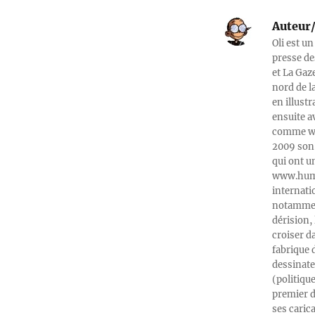
Auteur/
Oli est un
presse de
et La Gaz
nord de l
en illust
ensuite a
comme web
2009 son 
qui ont u
www.humeu
internati
notamment
dérision, 
croiser d
fabrique 
dessinate
(politiqu
premier d
ses caric