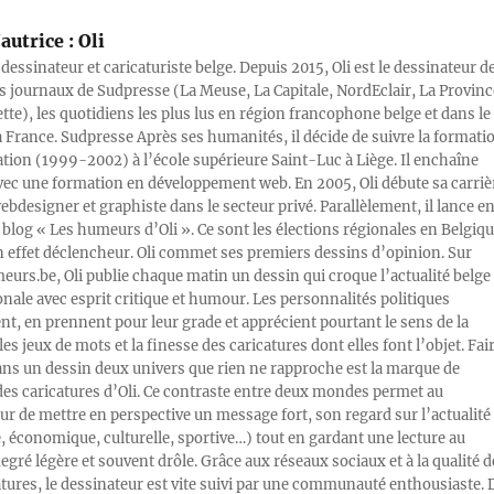
autrice :
Oli
 dessinateur et caricaturiste belge. Depuis 2015, Oli est le dessinateur d
s journaux de Sudpresse (La Meuse, La Capitale, NordEclair, La Provinc
ette), les quotidiens les plus lus en région francophone belge et dans le
a France. Sudpresse Après ses humanités, il décide de suivre la formati
ration (1999-2002) à l’école supérieure Saint-Luc à Liège. Il enchaîne
vec une formation en développement web. En 2005, Oli débute sa carriè
designer et graphiste dans le secteur privé. Parallèlement, il lance e
blog « Les humeurs d’Oli ». Ce sont les élections régionales en Belgiq
n effet déclencheur. Oli commet ses premiers dessins d’opinion. Sur
rs.be, Oli publie chaque matin un dessin qui croque l’actualité belge 
onale avec esprit critique et humour. Les personnalités politiques
, en prennent pour leur grade et apprécient pourtant le sens de la
les jeux de mots et la finesse des caricatures dont elles font l’objet. Fai
ans un dessin deux univers que rien ne rapproche est la marque de
des caricatures d’Oli. Ce contraste entre deux mondes permet au
ur de mettre en perspective un message fort, son regard sur l’actualité
e, économique, culturelle, sportive…) tout en gardant une lecture au
egré légère et souvent drôle. Grâce aux réseaux sociaux et à la qualité d
atures, le dessinateur est vite suivi par une communauté enthousiaste. 