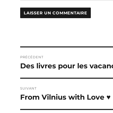
Navigation
PRÉCÉDENT
de
Des livres pour les vacan
Publication
précédente :
l’article
SUIVANT
From Vilnius with Love ♥
Publication
suivante :