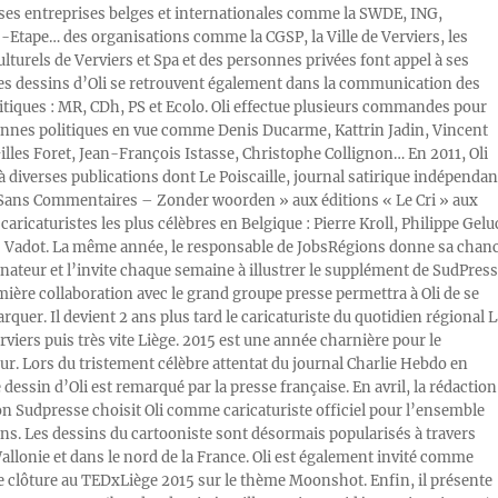
s entreprises belges et internationales comme la SWDE, ING,
Etape… des organisations comme la CGSP, la Ville de Verviers, les
ulturels de Verviers et Spa et des personnes privées font appel à ses
Les dessins d’Oli se retrouvent également dans la communication des
litiques : MR, CDh, PS et Ecolo. Oli effectue plusieurs commandes pour
nnes politiques en vue comme Denis Ducarme, Kattrin Jadin, Vincent
illes Foret, Jean-François Istasse, Christophe Collignon… En 2011, Oli
 à diverses publications dont Le Poiscaille, journal satirique indépendan
« Sans Commentaires – Zonder woorden » aux éditions « Le Cri » aux
caricaturistes les plus célèbres en Belgique : Pierre Kroll, Philippe Gelu
s Vadot. La même année, le responsable de JobsRégions donne sa chan
inateur et l’invite chaque semaine à illustrer le supplément de SudPress
mière collaboration avec le grand groupe presse permettra à Oli de se
rquer. Il devient 2 ans plus tard le caricaturiste du quotidien régional L
viers puis très vite Liège. 2015 est une année charnière pour le
ur. Lors du tristement célèbre attentat du journal Charlie Hebdo en
e dessin d’Oli est remarqué par la presse française. En avril, la rédaction
ion Sudpresse choisit Oli comme caricaturiste officiel pour l’ensemble
ons. Les dessins du cartooniste sont désormais popularisés à travers
Wallonie et dans le nord de la France. Oli est également invité comme
e clôture au TEDxLiège 2015 sur le thème Moonshot. Enfin, il présente