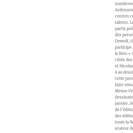
nombreuse
Ardennes-
centres c
talents. 
partis po
des perso
Dewolf, G
participe
le livre 
côtés des 
et Nicola
à au dess
Cette pre
faire rema
Meuse Ver
dessinate
janvier, l
de l’édit
des éditi
toute la 
orateur d