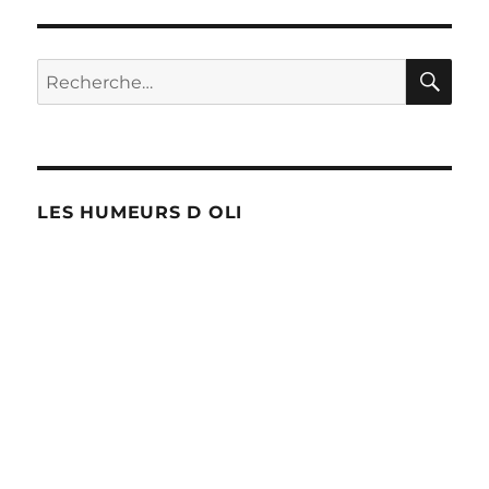
RE
Recherche
pour :
LES HUMEURS D OLI