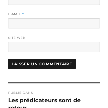
E-MAIL
*
SITE WEB
Navigation
PUBLIÉ DANS
de
Les prédicateurs sont de
retour…