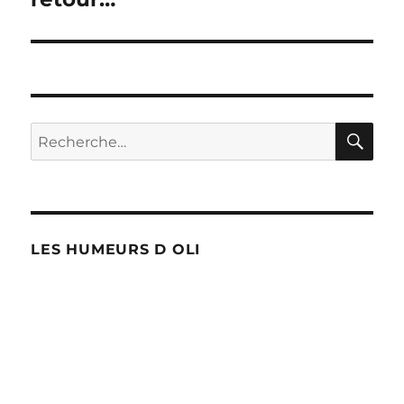
l’article
RE
Recherche
pour :
LES HUMEURS D OLI