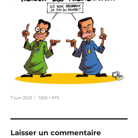
Publié
Taille
7 juin 2023
1200 × 975
le
réelle
Laisser un commentaire