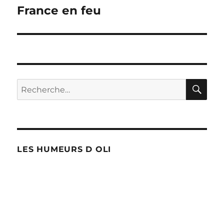
France en feu
l’article
RE
Recherche
pour :
LES HUMEURS D OLI