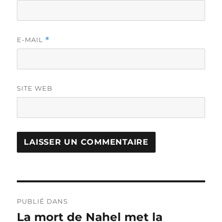
E-MAIL
*
SITE WEB
Navigation
PUBLIÉ DANS
de
La mort de Nahel met la