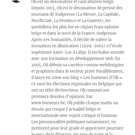
Oli est un dessinateur et caricaturiste belge.
Depuis 2015, Oli est le dessinateur de presse des
journaux de Sudpresse (La Meuse, La Capitale,
NordEclair, La Province et La Gazette), les
quotidiens les plus lus en région francophone
belge et dans le nord de la France. Sudpresse
Après ses humanités, il décide de suivre la
formation en illustration (1999-2002) à l’école
supérieure Saint-Luc à Liège. Il enchaîne ensuite
avec une formation en développement web. En
2005, Oli débute sa carrière comme webdesigner
et graphiste dans le secteur privé. Parallèlement,
il lance en 2009 son blog « Les humeurs d’Oli ».
Ce sont les élections régionales en Belgique qui
ont un effet déclencheur. Oli commet ses
premiers dessins d’opinion. Sur
www.humeurs.be, Oli publie chaque matin un
dessin qui croque l’actualité belge et
internationale avec esprit critique et humour.
Les personnalités politiques notamment, en
prennent pour leur grade et apprécient pourtant
le sens de la dérision, les jeux de mots et la