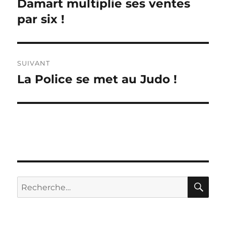
Damart multiplie ses ventes
Publication
précédente :
par six !
l’article
SUIVANT
La Police se met au Judo !
Publication
suivante :
RE
Recherche
pour :