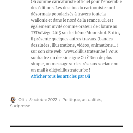
Oli comme caricaturiste officiel pour l’ensemble
des éditions. Les dessins du cartooniste sont
désormais popularisés à travers toute la
Wallonie et dans le nord de la France. Oli est
également invité comme orateur de clôture au
TEDxLiège 2015 sur le thème Moonshot. Enfin,
il présente quelques autres travaux (bandes
dessinées, illustrations, vidéos, animations… )
sur son site web : www.olillustrateur.be ! Vous
souhaitez un dessin signé Oli ? Rien de plus
simple, un message sur les réseaux sociaux ou
un mail à oli@olillustrateur.be !
Afficher tous les articles par Oli
Auteur
Publié
Catégories
Oli
5 octobre 2022
Politique, actualités
,
le
Sudpresse