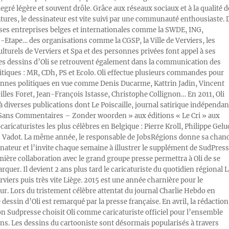
egré légère et souvent drôle. Grâce aux réseaux sociaux et à la qualité d
atures, le dessinateur est vite suivi par une communauté enthousiaste. 
s entreprises belges et internationales comme la SWDE, ING,
Etape… des organisations comme la CGSP, la Ville de Verviers, les
ulturels de Verviers et Spa et des personnes privées font appel à ses
Les dessins d’Oli se retrouvent également dans la communication des
litiques : MR, CDh, PS et Ecolo. Oli effectue plusieurs commandes pour
nnes politiques en vue comme Denis Ducarme, Kattrin Jadin, Vincent
illes Foret, Jean-François Istasse, Christophe Collignon… En 2011, Oli
 à diverses publications dont Le Poiscaille, journal satirique indépendan
« Sans Commentaires – Zonder woorden » aux éditions « Le Cri » aux
caricaturistes les plus célèbres en Belgique : Pierre Kroll, Philippe Gelu
s Vadot. La même année, le responsable de JobsRégions donne sa chan
inateur et l’invite chaque semaine à illustrer le supplément de SudPress
mière collaboration avec le grand groupe presse permettra à Oli de se
rquer. Il devient 2 ans plus tard le caricaturiste du quotidien régional L
viers puis très vite Liège. 2015 est une année charnière pour le
ur. Lors du tristement célèbre attentat du journal Charlie Hebdo en
e dessin d’Oli est remarqué par la presse française. En avril, la rédaction
ion Sudpresse choisit Oli comme caricaturiste officiel pour l’ensemble
ons. Les dessins du cartooniste sont désormais popularisés à travers