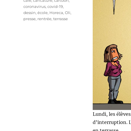
Étiquettes
café
,
caricature
,
cartoon
,
coronavirus
,
covid-19
,
dessin
,
école
,
Horeca
,
Oli
,
presse
,
rentrée
,
terrasse
Lundi, les élève
d’interruption. 
en terrasse…