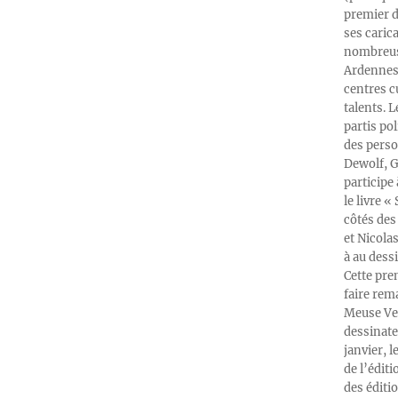
premier d
ses caric
nombreuse
Ardennes-
centres c
talents. 
partis po
des perso
Dewolf, G
participe
le livre 
côtés des 
et Nicola
à au dess
Cette pre
faire rema
Meuse Ver
dessinate
janvier, l
de l’édit
des éditi