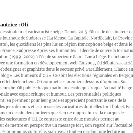
autrice :
Oli
 dessinateur et caricaturiste belge. Depuis 2015, Oli est le dessinateur d
s journaux de Sudpresse (La Meuse, La Capitale, NordEclair, La Provinc
ette), les quotidiens les plus lus en région francophone belge et dans le
a France. Sudpresse Après ses humanités, il décide de suivre la formati
ration (1999-2002) à l’école supérieure Saint-Luc à Liège. Il enchaîne
vec une formation en développement web. En 2005, Oli débute sa carriè
designer et graphiste dans le secteur privé. Parallèlement, il lance e
blog « Les humeurs d’Oli ». Ce sont les élections régionales en Belgiq
n effet déclencheur. Oli commet ses premiers dessins d’opinion. Sur
rs.be, Oli publie chaque matin un dessin qui croque l’actualité belge 
onale avec esprit critique et humour. Les personnalités politiques
, en prennent pour leur grade et apprécient pourtant le sens de la
les jeux de mots et la finesse des caricatures dont elles font l’objet. Fai
ans un dessin deux univers que rien ne rapproche est la marque de
des caricatures d’Oli. Ce contraste entre deux mondes permet au
ur de mettre en perspective un message fort, son regard sur l’actualité
e, économique, culturelle, sportive…) tout en gardant une lecture au