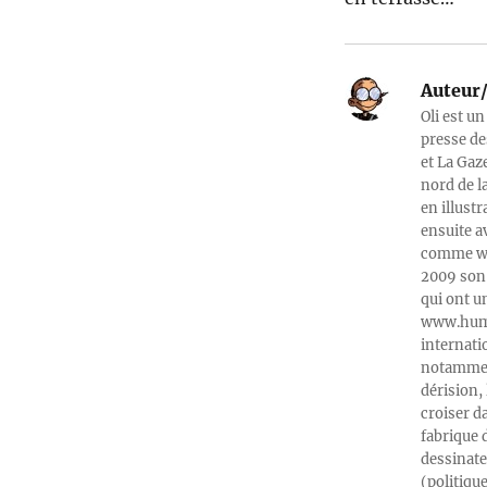
Auteur/
Oli est un
presse de
et La Gaz
nord de l
en illust
ensuite a
comme web
2009 son 
qui ont u
www.humeu
internati
notamment
dérision, 
croiser d
fabrique 
dessinate
(politiqu