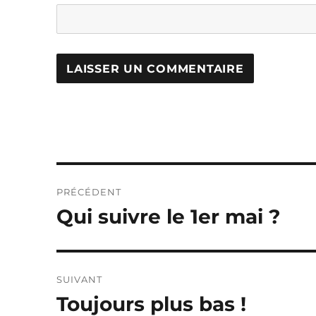
Navigation
PRÉCÉDENT
de
Qui suivre le 1er mai ?
Publication
précédente :
l’article
SUIVANT
Toujours plus bas !
Publication