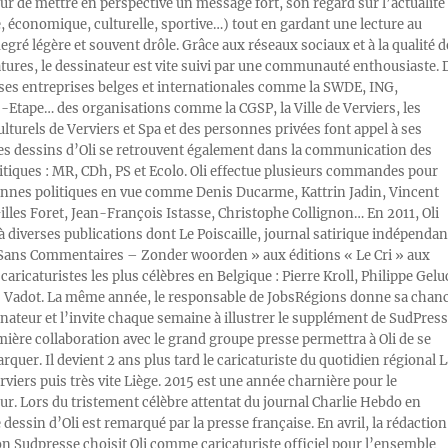
ur de mettre en perspective un message fort, son regard sur l’actualité
e, économique, culturelle, sportive…) tout en gardant une lecture au
egré légère et souvent drôle. Grâce aux réseaux sociaux et à la qualité d
atures, le dessinateur est vite suivi par une communauté enthousiaste. 
s entreprises belges et internationales comme la SWDE, ING,
Etape… des organisations comme la CGSP, la Ville de Verviers, les
ulturels de Verviers et Spa et des personnes privées font appel à ses
Les dessins d’Oli se retrouvent également dans la communication des
litiques : MR, CDh, PS et Ecolo. Oli effectue plusieurs commandes pour
nnes politiques en vue comme Denis Ducarme, Kattrin Jadin, Vincent
illes Foret, Jean-François Istasse, Christophe Collignon… En 2011, Oli
 à diverses publications dont Le Poiscaille, journal satirique indépendan
« Sans Commentaires – Zonder woorden » aux éditions « Le Cri » aux
caricaturistes les plus célèbres en Belgique : Pierre Kroll, Philippe Gelu
s Vadot. La même année, le responsable de JobsRégions donne sa chan
inateur et l’invite chaque semaine à illustrer le supplément de SudPress
mière collaboration avec le grand groupe presse permettra à Oli de se
rquer. Il devient 2 ans plus tard le caricaturiste du quotidien régional L
viers puis très vite Liège. 2015 est une année charnière pour le
ur. Lors du tristement célèbre attentat du journal Charlie Hebdo en
e dessin d’Oli est remarqué par la presse française. En avril, la rédaction
ion Sudpresse choisit Oli comme caricaturiste officiel pour l’ensemble