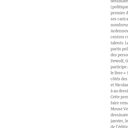
dessinate
(politiqu
premier d
ses caric
nombreuse
Ardennes-
centres c
talents. 
partis po
des perso
Dewolf, G
participe
le livre 
côtés des 
et Nicola
à au dess
Cette pre
faire rema
Meuse Ver
dessinate
janvier, l
de l’édit