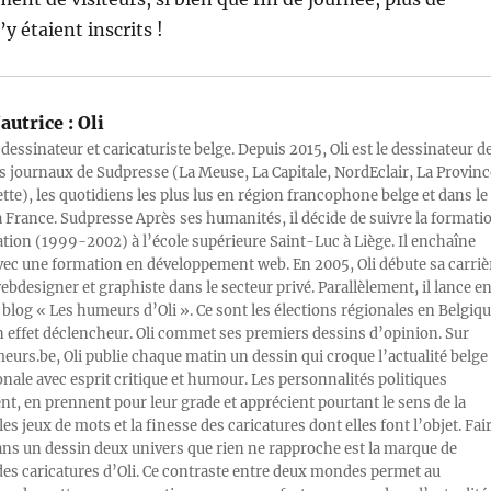
y étaient inscrits !
autrice :
Oli
 dessinateur et caricaturiste belge. Depuis 2015, Oli est le dessinateur d
s journaux de Sudpresse (La Meuse, La Capitale, NordEclair, La Provinc
ette), les quotidiens les plus lus en région francophone belge et dans le
a France. Sudpresse Après ses humanités, il décide de suivre la formati
ration (1999-2002) à l’école supérieure Saint-Luc à Liège. Il enchaîne
vec une formation en développement web. En 2005, Oli débute sa carriè
designer et graphiste dans le secteur privé. Parallèlement, il lance e
blog « Les humeurs d’Oli ». Ce sont les élections régionales en Belgiq
n effet déclencheur. Oli commet ses premiers dessins d’opinion. Sur
rs.be, Oli publie chaque matin un dessin qui croque l’actualité belge 
onale avec esprit critique et humour. Les personnalités politiques
, en prennent pour leur grade et apprécient pourtant le sens de la
les jeux de mots et la finesse des caricatures dont elles font l’objet. Fai
ans un dessin deux univers que rien ne rapproche est la marque de
des caricatures d’Oli. Ce contraste entre deux mondes permet au