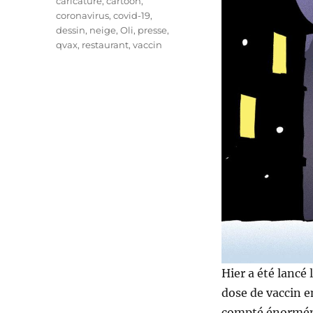
Étiquettes
caricature
,
cartoon
,
coronavirus
,
covid-19
,
dessin
,
neige
,
Oli
,
presse
,
qvax
,
restaurant
,
vaccin
Hier a été lancé 
dose de vaccin en
compté énormémen