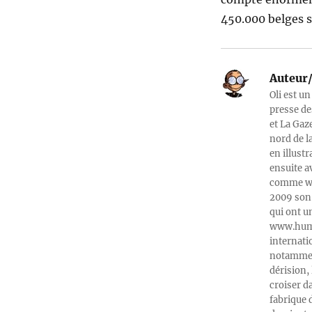
450.000 belges s’
Auteur/
Oli est un
presse de
et La Gaz
nord de l
en illust
ensuite a
comme web
2009 son 
qui ont u
www.humeu
internati
notamment
dérision, 
croiser d
fabrique 