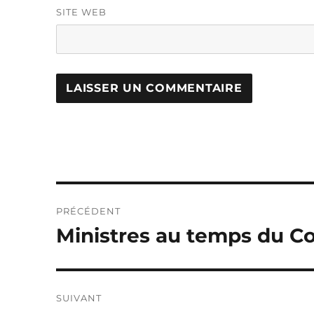
SITE WEB
Navigation
PRÉCÉDENT
de
Ministres au temps du Co
Publication
précédente :
l’article
SUIVANT