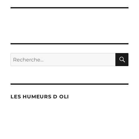
suivante :
RE
Recherche
pour :
LES HUMEURS D OLI