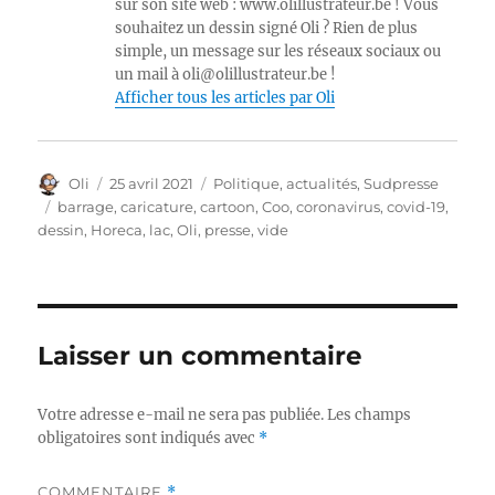
sur son site web : www.olillustrateur.be ! Vous
souhaitez un dessin signé Oli ? Rien de plus
simple, un message sur les réseaux sociaux ou
un mail à oli@olillustrateur.be !
Afficher tous les articles par Oli
Auteur
Publié
Catégories
Oli
25 avril 2021
Politique, actualités
,
Sudpresse
le
Étiquettes
barrage
,
caricature
,
cartoon
,
Coo
,
coronavirus
,
covid-19
,
dessin
,
Horeca
,
lac
,
Oli
,
presse
,
vide
Laisser un commentaire
Votre adresse e-mail ne sera pas publiée.
Les champs
obligatoires sont indiqués avec
*
COMMENTAIRE
*