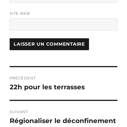
SITE WEB
Navigation
PRÉCÉDENT
de
22h pour les terrasses
Publication
précédente :
l’article
SUIVANT
Régionaliser le déconfinement
Publication