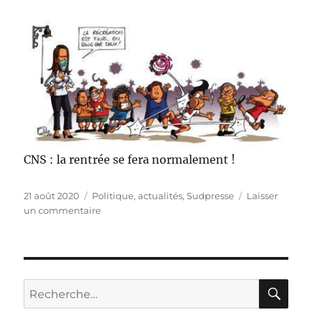
CNS : la rentrée se fera normalement !
Publié
Catégories
21 août 2020
Politique, actualités
,
Sudpresse
Laisser
le
sur
un commentaire
CNS
:
la
rentrée
se
RE
Recherche
fera
pour :
normalement