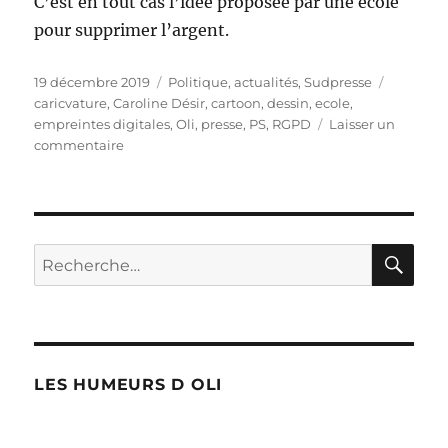
C’est en tout cas l’idée proposée par une école
pour supprimer l’argent.
Publié
Catégories
Étiquett
19 décembre 2019
Politique, actualités
,
Sudpresse
le
caricvature
,
Caroline Désir
,
cartoon
,
dessin
,
ecole
,
empreintes digitales
,
Oli
,
presse
,
PS
,
RGPD
Laisser un
sur
commentaire
Empreintes
digitales
à
l’école
?
RE
Recherche
pour :
LES HUMEURS D OLI