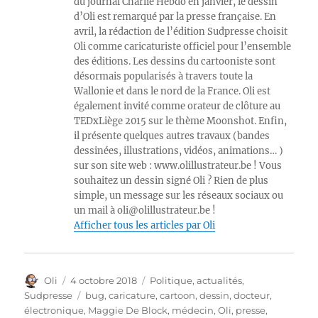
du journal Charlie Hebdo en janvier, le dessin
d’Oli est remarqué par la presse française. En
avril, la rédaction de l’édition Sudpresse choisit
Oli comme caricaturiste officiel pour l’ensemble
des éditions. Les dessins du cartooniste sont
désormais popularisés à travers toute la
Wallonie et dans le nord de la France. Oli est
également invité comme orateur de clôture au
TEDxLiège 2015 sur le thème Moonshot. Enfin,
il présente quelques autres travaux (bandes
dessinées, illustrations, vidéos, animations… )
sur son site web : www.olillustrateur.be ! Vous
souhaitez un dessin signé Oli ? Rien de plus
simple, un message sur les réseaux sociaux ou
un mail à oli@olillustrateur.be !
Afficher tous les articles par Oli
Auteur
Publié
Catégories
Oli
4 octobre 2018
Politique, actualités
,
le
Étiquettes
Sudpresse
bug
,
caricature
,
cartoon
,
dessin
,
docteur
,
électronique
,
Maggie De Block
,
médecin
,
Oli
,
presse
,