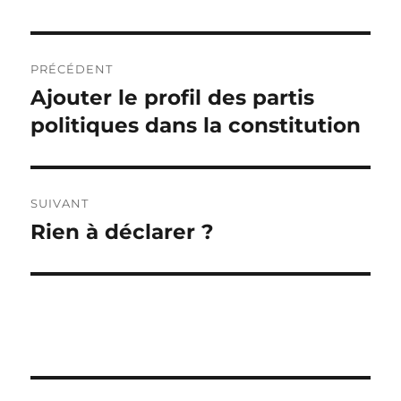
Navigation
PRÉCÉDENT
de
Ajouter le profil des partis
Publication
précédente :
politiques dans la constitution
l’article
SUIVANT
Rien à déclarer ?
Publication
suivante :