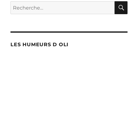
RE
Recherche
pour :
LES HUMEURS D OLI