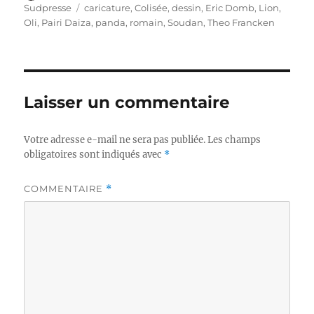
le
Étiquettes
Sudpresse
caricature
,
Colisée
,
dessin
,
Eric Domb
,
Lion
,
Oli
,
Pairi Daiza
,
panda
,
romain
,
Soudan
,
Theo Francken
Laisser un commentaire
Votre adresse e-mail ne sera pas publiée.
Les champs
obligatoires sont indiqués avec
*
COMMENTAIRE
*