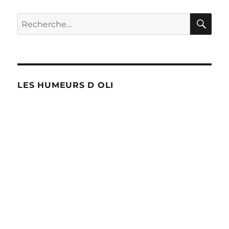
RE
Recherche
pour :
LES HUMEURS D OLI