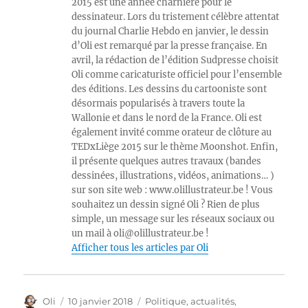
2015 est une année charnière pour le
dessinateur. Lors du tristement célèbre attentat
du journal Charlie Hebdo en janvier, le dessin
d’Oli est remarqué par la presse française. En
avril, la rédaction de l’édition Sudpresse choisit
Oli comme caricaturiste officiel pour l’ensemble
des éditions. Les dessins du cartooniste sont
désormais popularisés à travers toute la
Wallonie et dans le nord de la France. Oli est
également invité comme orateur de clôture au
TEDxLiège 2015 sur le thème Moonshot. Enfin,
il présente quelques autres travaux (bandes
dessinées, illustrations, vidéos, animations… )
sur son site web : www.olillustrateur.be ! Vous
souhaitez un dessin signé Oli ? Rien de plus
simple, un message sur les réseaux sociaux ou
un mail à oli@olillustrateur.be !
Afficher tous les articles par Oli
Auteur
Publié
Catégories
Oli
10 janvier 2018
Politique, actualités
,