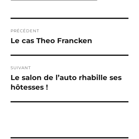
Navigation
PRÉCÉDENT
de
Le cas Theo Francken
Publication
précédente :
l’article
SUIVANT
Le salon de l’auto rhabille ses
Publication
suivante :
hôtesses !