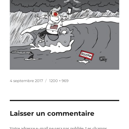
Publié
Taille
4 septembre 2017
1200 × 969
le
réelle
Laisser un commentaire
Votre adresse e-mail ne sera pas publiée.
Les champs