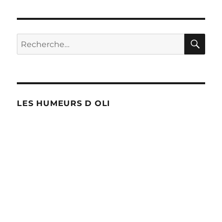
RE
Recherche
pour :
LES HUMEURS D OLI