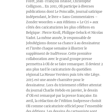
Foret, Jean-François Istasse, Christophe
Collignon… En 2011, Oli participe à diverses
publications dont Le Poiscaille, journal satirique
indépendant, le livre « Sans Commentaires –
Zonder woorden » aux éditions « Le Cri » aux
côtés des caricaturistes les plus célèbres en
Belgique : Pierre Kroll, Philippe Geluck et Nicolas
Vadot. La même année, le responsable de
JobsRégions donne sa chance à au dessinateur
et l’invite chaque semaine à illustrer le
supplément de SudPresse. Cette première
collaboration avec le grand groupe presse
permettra à Oli de se faire remarquer. Il devient 2
ans plus tard le caricaturiste du quotidien
régional La Meuse Verviers puis très vite Liège.
2015 est une année charnière pour le
dessinateur. Lors du tristement célèbre attentat
du journal Charlie Hebdo en janvier, le dessin
d’Oli est remarqué par la presse française. En
avril, la rédaction de l’édition Sudpresse choisit
Oli comme caricaturiste officiel pour l’ensemble
des éditions. Les dessins du cartooniste sont