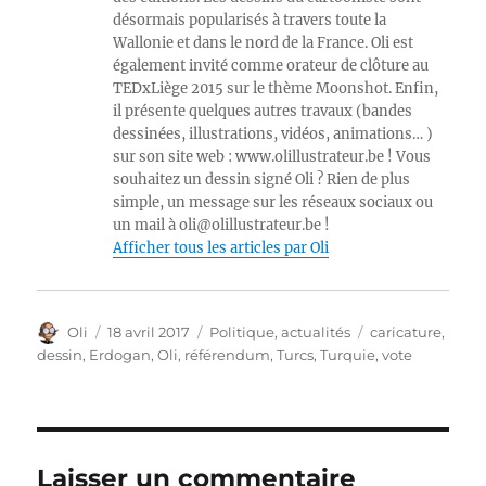
désormais popularisés à travers toute la
Wallonie et dans le nord de la France. Oli est
également invité comme orateur de clôture au
TEDxLiège 2015 sur le thème Moonshot. Enfin,
il présente quelques autres travaux (bandes
dessinées, illustrations, vidéos, animations… )
sur son site web : www.olillustrateur.be ! Vous
souhaitez un dessin signé Oli ? Rien de plus
simple, un message sur les réseaux sociaux ou
un mail à oli@olillustrateur.be !
Afficher tous les articles par Oli
Auteur
Publié
Catégories
Étiquettes
Oli
18 avril 2017
Politique, actualités
caricature
,
le
dessin
,
Erdogan
,
Oli
,
référendum
,
Turcs
,
Turquie
,
vote
Laisser un commentaire