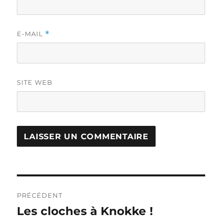
E-MAIL
*
SITE WEB
Navigation
PRÉCÉDENT
de
Les cloches à Knokke !
Publication