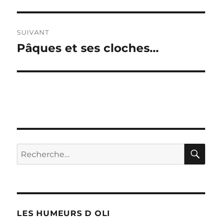
précédente :
l’article
SUIVANT
Pâques et ses cloches…
Publication
suivante :
RE
Recherche
pour :
LES HUMEURS D OLI