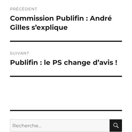
Navigation
PRÉCÉDENT
de
Commission Publifin : André
Publication
précédente :
Gilles s’explique
l’article
SUIVANT
Publifin : le PS change d’avis !
Publication
suivante :
RE
Recherche
pour :