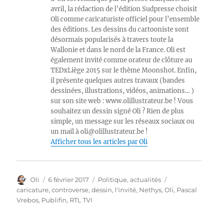
avril, la rédaction de l’édition Sudpresse choisit
Oli comme caricaturiste officiel pour l’ensemble
des éditions. Les dessins du cartooniste sont
désormais popularisés à travers toute la
Wallonie et dans le nord de la France. Oli est
également invité comme orateur de clôture au
TEDxLiège 2015 sur le thème Moonshot. Enfin,
il présente quelques autres travaux (bandes
dessinées, illustrations, vidéos, animations… )
sur son site web : www.olillustrateur.be ! Vous
souhaitez un dessin signé Oli ? Rien de plus
simple, un message sur les réseaux sociaux ou
un mail à oli@olillustrateur.be !
Afficher tous les articles par Oli
Auteur
Publié
Catégories
Étiquettes
Oli
6 février 2017
Politique, actualités
le
caricature
,
controverse
,
dessin
,
l'invité
,
Nethys
,
Oli
,
Pascal
Vrebos
,
Publifin
,
RTL TVI