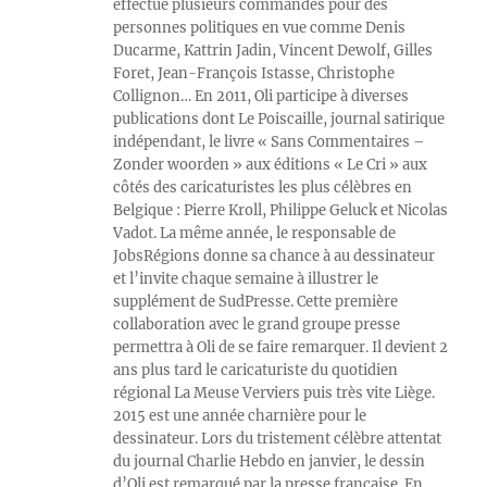
effectue plusieurs commandes pour des
personnes politiques en vue comme Denis
Ducarme, Kattrin Jadin, Vincent Dewolf, Gilles
Foret, Jean-François Istasse, Christophe
Collignon… En 2011, Oli participe à diverses
publications dont Le Poiscaille, journal satirique
indépendant, le livre « Sans Commentaires –
Zonder woorden » aux éditions « Le Cri » aux
côtés des caricaturistes les plus célèbres en
Belgique : Pierre Kroll, Philippe Geluck et Nicolas
Vadot. La même année, le responsable de
JobsRégions donne sa chance à au dessinateur
et l’invite chaque semaine à illustrer le
supplément de SudPresse. Cette première
collaboration avec le grand groupe presse
permettra à Oli de se faire remarquer. Il devient 2
ans plus tard le caricaturiste du quotidien
régional La Meuse Verviers puis très vite Liège.
2015 est une année charnière pour le
dessinateur. Lors du tristement célèbre attentat
du journal Charlie Hebdo en janvier, le dessin
d’Oli est remarqué par la presse française. En